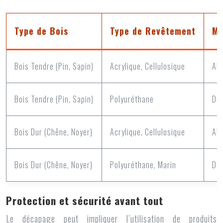
Type de Bois
Type de Revêtement
Mé
Bois Tendre (Pin, Sapin)
Acrylique, Cellulosique
Alt
Bois Tendre (Pin, Sapin)
Polyuréthane
Déc
Bois Dur (Chêne, Noyer)
Acrylique, Cellulosique
Alt
Bois Dur (Chêne, Noyer)
Polyuréthane, Marin
Déc
Protection et sécurité avant tout
Le décapage peut impliquer l’utilisation de produits