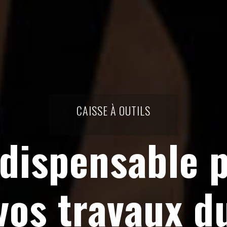
CAISSE À OUTILS
ndispensable 
vos travaux d