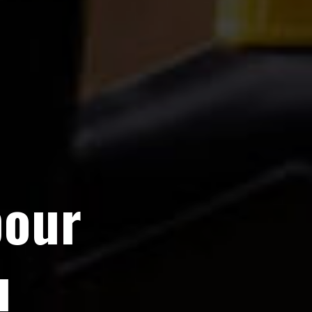
pour
u