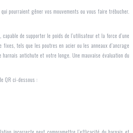
s qui pourraient gêner vos mouvements ou vous faire trébucher.
capable de supporter le poids de l’utilisateur et la force d’une
ge fixes, tels que les poutres en acier ou les anneaux d’ancrage
re harnais antichute et votre longe. Une mauvaise évaluation du
ode QR ci-dessous :
llation incorrecte peut compromettre l’efficacité du harnais et