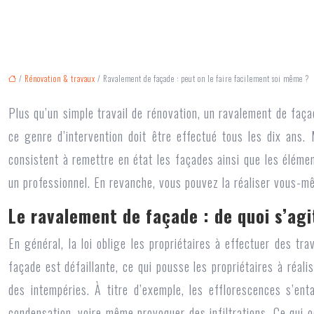
/
Rénovation & travaux
/ Ravalement de façade : peut on le faire facilement soi même ?
Plus qu’un simple travail de rénovation, un ravalement de façad
ce genre d’intervention doit être effectué tous les dix ans.
consistent à remettre en état les façades ainsi que les éléme
un professionnel. En revanche, vous pouvez la réaliser vous-mê
Le ravalement de façade : de quoi s’agit
En général, la loi oblige les propriétaires à effectuer des
tra
façade est défaillante, ce qui pousse les propriétaires à réali
des intempéries. À titre d’exemple, les efflorescences s’en
condensation, voire même provoquer des infiltrations. Ce qui 