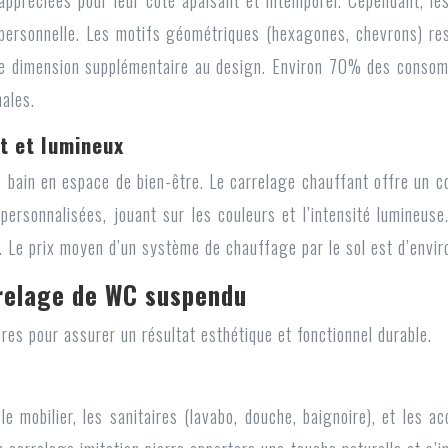
 appréciées pour leur côté apaisant et intemporel. Cependant, les
e personnelle. Les motifs géométriques (hexagones, chevrons) re
 une dimension supplémentaire au design. Environ 70% des consom
ales.
t et lumineux
e bain en espace de bien-être. Le carrelage chauffant offre un co
ersonnalisées, jouant sur les couleurs et l’intensité lumineus
. Le prix moyen d’un système de chauffage par le sol est d’envi
rrelage de WC suspendu
ères pour assurer un résultat esthétique et fonctionnel durable.
le mobilier, les sanitaires (lavabo, douche, baignoire), et les