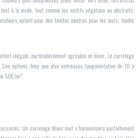
 couleurs plus audacieuses (bleu foncé, vert olive, terracotta)
stent à la mode, tout comme les motifs végétaux ou abstraits.
mateurs optent pour des teintes neutres pour les murs, tandis
nfort inégalé, particulièrement agréable en hiver. Le carrelage
e. Ces options, bien que plus onéreuses (augmentation de 10 à
ron 50€/m².
 accessoires. Un carrelage blanc mat s’harmonisera parfaitement